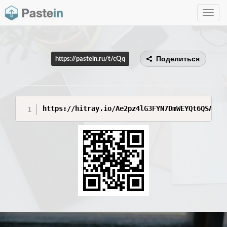
Toggle
navig
Поделиться
https://pastein.ru/t/cQq
https://hitray.io/Ae2pz4lG3FYN7DmWEYQt6QSAf7M