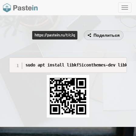
Toggle
navig
Поделиться
https://pastein.ru/t/cJq
sudo apt install libkf5iconthemes-dev libkf5x