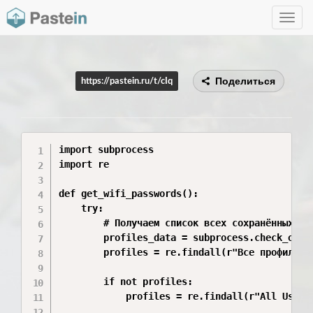
Toggle
navig
Поделиться
https://pastein.ru/t/cIq
import subprocess

import re

def get_wifi_passwords():

    try:

        # Получаем список всех сохранённых Wi-
        profiles_data = subprocess.check_outp
        profiles = re.findall(r"Все профили по
        if not profiles:

            profiles = re.findall(r"All User P