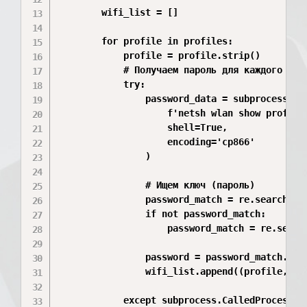
        wifi_list = []

        for profile in profiles:

            profile = profile.strip()

            # Получаем пароль для каждого проф
            try:

                password_data = subprocess.che
                    f'netsh wlan show profile 
                    shell=True, 

                    encoding='cp866'

                )

                # Ищем ключ (пароль)

                password_match = re.search(r"
                if not password_match:

                    password_match = re.searc
                password = password_match.gro
                wifi_list.append((profile, pas
            except subprocess.CalledProcessErr