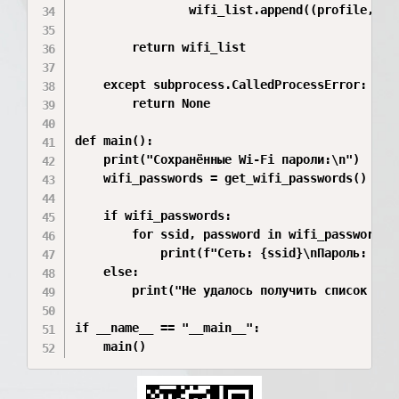
                wifi_list.append((profile, "Ош
        return wifi_list

    except subprocess.CalledProcessError:

        return None

def main():

    print("Сохранённые Wi-Fi пароли:\n")

    wifi_passwords = get_wifi_passwords()

    if wifi_passwords:

        for ssid, password in wifi_passwords:

            print(f"Сеть: {ssid}\nПароль: {pas
    else:

        print("Не удалось получить список Wi-
if __name__ == "__main__":

    main()