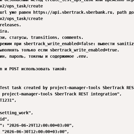
v2/ops_task/create

url уже равен https://api.sbertrack.sberbank.ru, path до
v2/ops_task/create

releases.

ira.

зи, статусы, transitions, comments.

режим при sbertrack_write_enabled=false: вывести sanitiz
ыполнять только если sbertrack_write_enabled=true.

ин, пароль, токены и содержимое .env.

n и POST использовать такой:

Test task created by project-manager-tools SberTrack RES
 project-manager-tools SberTrack REST integration",

T1231",

setting_work",

id",

": "2026-06-29T12:00:00+03:00",

 "2026-06-30T12:00:00+03:00",
