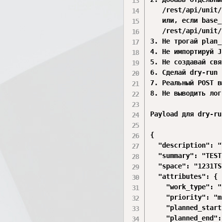
   /rest/api/unit/
   или, если base_
   /rest/api/unit/
3. Не трогай plan_
4. Не импортируй J
5. Не создавай свя
6. Сделай dry-run 
7. Реальный POST в
8. Не выводить лог
Payload для dry-ru
{

  "description": "
  "summary": "TEST
  "space": "1231TS
  "attributes": {

    "work_type": "
    "priority": "m
    "planned_start
    "planned_end":