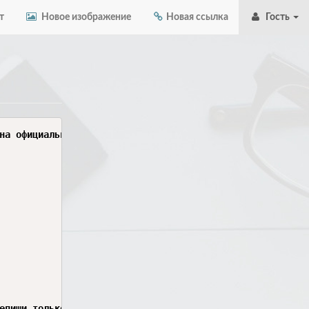
т
Новое изображение
Новая ссылка
Гость
на официальный REST API создания задачи на сопровождение.
епиши только тестовый action sbertrack_test_create_relea