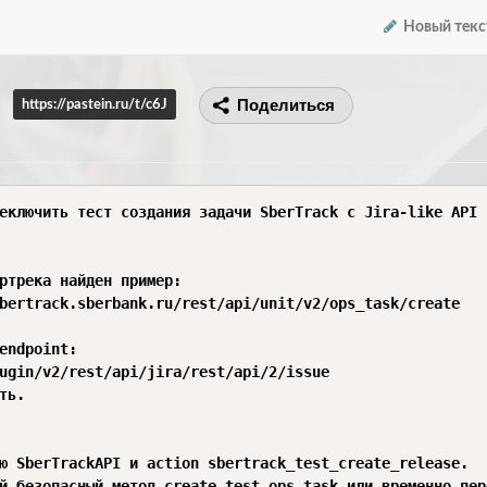
Новый текс
Поделиться
https://pastein.ru/t/c6J
еключить тест создания задачи SberTrack с Jira-like API 
ртрека найден пример:

bertrack.sberbank.ru/rest/api/unit/v2/ops_task/create

endpoint:

ugin/v2/rest/api/jira/rest/api/2/issue

ть.

ю SberTrackAPI и action sbertrack_test_create_release.

й безопасный метод create_test_ops_task или временно пер