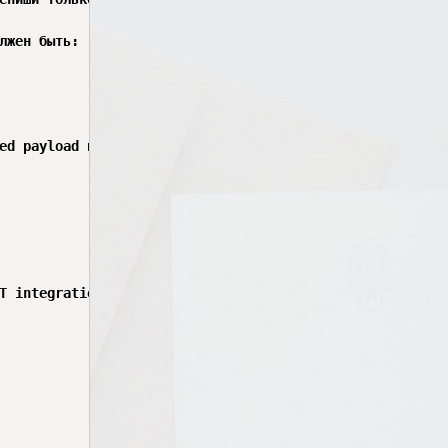
лжен быть:

ed payload и не отправлять POST.

T integration. Safe to delete.",
