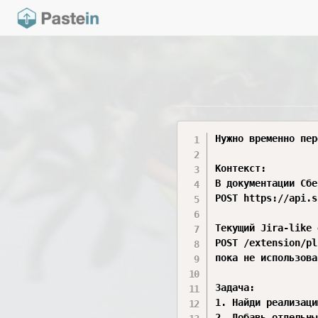
Нужно временно пер
Контекст:

В документации Сбе
POST https://api.s
Текущий Jira-like 
POST /extension/pl
пока не использова
Задача:

1. Найди реализаци
2. Добавь отдельны