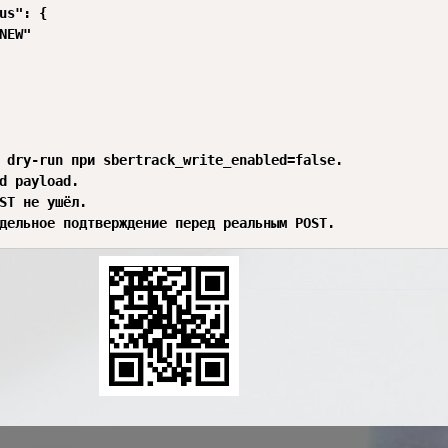
us": {

NEW"

 dry-run при sbertrack_write_enabled=false.

d payload.

ST не ушёл.

дельное подтверждение перед реальным POST.