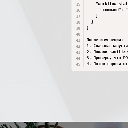
    "workflow_stat
      "command": "
    }

  }

}

После изменения:

1. Сначала запусти
2. Покажи sanitize
3. Проверь, что PO
4. Потом спроси от