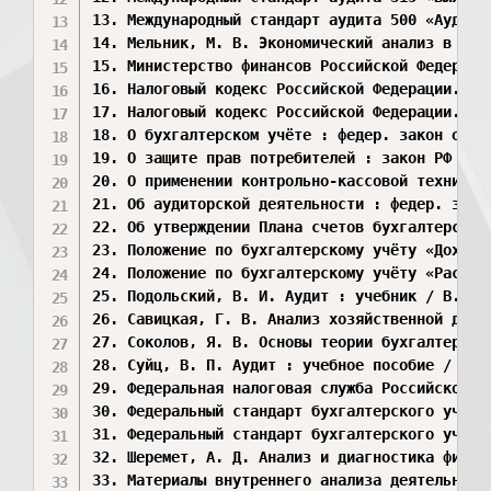
13. Международный стандарт аудита 500 «Аудито
14. Мельник, М. В. Экономический анализ в ауд
15. Министерство финансов Российской Федераци
16. Налоговый кодекс Российской Федерации. Ча
17. Налоговый кодекс Российской Федерации. Ча
18. О бухгалтерском учёте : федер. закон от 0
19. О защите прав потребителей : закон РФ от 
20. О применении контрольно-кассовой техники 
21. Об аудиторской деятельности : федер. зако
22. Об утверждении Плана счетов бухгалтерског
23. Положение по бухгалтерскому учёту «Доходы
24. Положение по бухгалтерскому учёту «Расход
25. Подольский, В. И. Аудит : учебник / В. И.
26. Савицкая, Г. В. Анализ хозяйственной деят
27. Соколов, Я. В. Основы теории бухгалтерско
28. Суйц, В. П. Аудит : учебное пособие / В. 
29. Федеральная налоговая служба Российской Ф
30. Федеральный стандарт бухгалтерского учёта
31. Федеральный стандарт бухгалтерского учёта
32. Шеремет, А. Д. Анализ и диагностика финан
33. Материалы внутреннего анализа деятельност