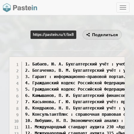
Toggle
navig
Поделиться
https://pastein.ru/t/bx8
1. Бабаев, Ю. А. Бухгалтерский учёт : учебник
2. Богаченко, В. М. Бухгалтерский учёт : учеб
3. Гарант : информационно-правовой портал. – 
4. Гражданский кодекс Российской Федерации. Ч
5. Гражданский кодекс Российской Федерации. Ч
6. Камышанов, П. И. Бухгалтерский финансовый 
7. Касьянова, Г. Ю. Бухгалтерский учёт: прост
8. Кондраков, Н. П. Бухгалтерский учёт : учеб
9. КонсультантПлюс : справочная правовая сист
10. Любушин, Н. П. Экономический анализ : уче
11. Международный стандарт аудита 230 «Аудито
12. Международный стандарт аудита 315 «Выявле