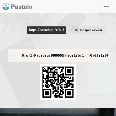
Toggle
navig
Поделиться
https://pastein.ru/t/buJ
0;s;1;P;c;8;u;000000FF;o;1;b;1;f;0;0t;1;0l;2;