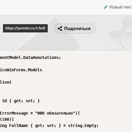
Новый текс
Поделиться
https://pastein.ru/t/bs8
nentModel.DataAnnotations;

iceWinForms.Models

lient

 Id { get; set; }

ErrorMessage = "ФИО обязательно")]

(100)]

ing FullName { get; set; } = string.Empty;
