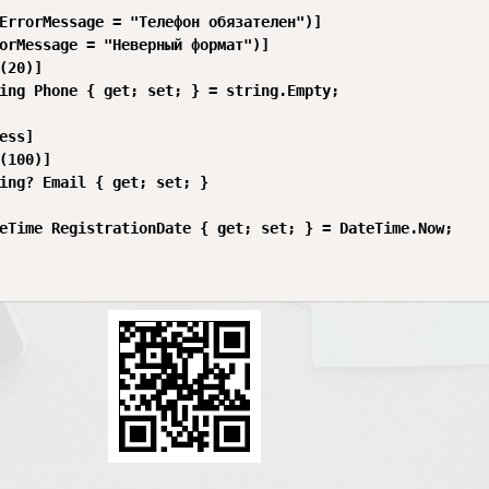
ErrorMessage = "Телефон обязателен")]

orMessage = "Неверный формат")]

(20)]

ing Phone { get; set; } = string.Empty;

ess]

(100)]

ing? Email { get; set; }

eTime RegistrationDate { get; set; } = DateTime.Now;
