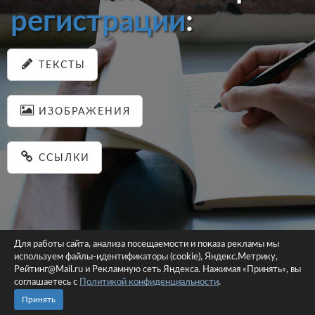
регистрации
:
ТЕКСТЫ
ИЗОБРАЖЕНИЯ
ССЫЛКИ
Для работы сайта, анализа посещаемости и показа рекламы мы
используем файлы-идентификаторы (cookie), Яндекс.Метрику,
© 2026 pastein.ru |
Пользовательское соглашение
|
Политика
Рейтинг@Mail.ru и Рекламную сеть Яндекса. Нажимая «Принять», вы
соглашаетесь с
Политикой конфиденциальности
конфиденциальности
.
Сайт использует файлы-идентификаторы (cookie)
Принять