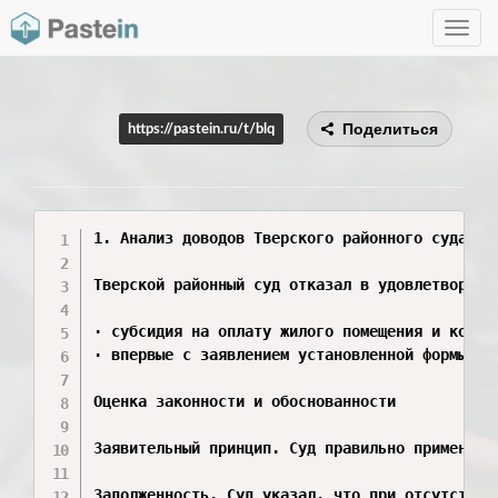
Toggle
navig
Поделиться
https://pastein.ru/t/blq
1. Анализ доводов Тверского районного суда г. 
Тверской районный суд отказал в удовлетворени
· субсидия на оплату жилого помещения и комму
· впервые с заявлением установленной формы ис
Оценка законности и обоснованности

Заявительный принцип. Суд правильно применил 
Задолженность. Суд указал, что при отсутствии