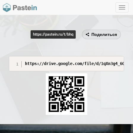
Toggle
navig
Поделиться
https://pastein.ru/t/bhq
https://drive.google.com/file/d/1qXn3g4_6Q1t_