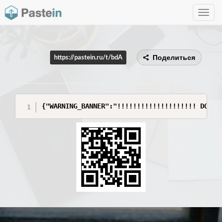
Toggle
navig
Поделиться
https://pastein.ru/t/bdA
{"WARNING_BANNER":"!!!!!!!!!!!!!!!!!!!! DO NO