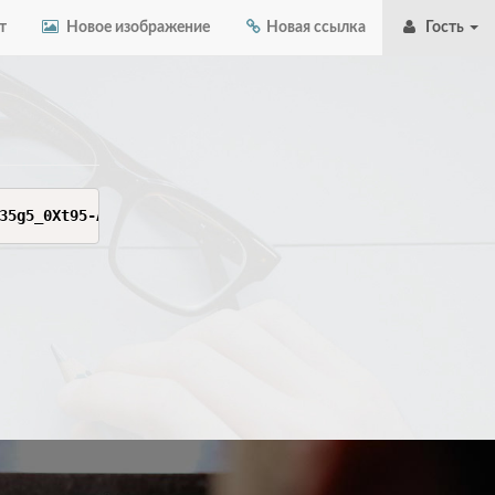
т
Новое изображение
Новая ссылка
Гость
35g5_0Xt95-AMrqRLgNdyoQDOMXNvEQgY8m4jVhqMEyyDSBqwT-QFaVl