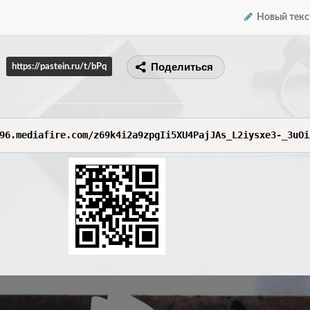
Новый текс
Поделиться
https://pastein.ru/t/bPq
96.mediafire.com/z69k4i2a9zpgIi5XU4PajJAs_L2iysxe3-_3uOi