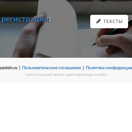
и
регистрации
:
ТЕКСТЫ
pastein.ru |
Пользовательское соглашение
|
Политика конфиденциа
Сайт использует файлы-идентификаторы (cookie)