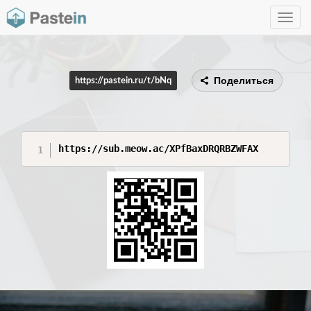
Toggle
navig
Поделиться
https://pastein.ru/t/bNq
https://sub.meow.ac/XPfBaxDRQRBZWFAX