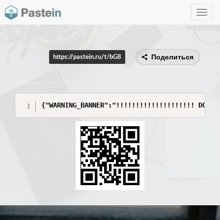
Toggle
navig
Поделиться
https://pastein.ru/t/bG8
{"WARNING_BANNER":"!!!!!!!!!!!!!!!!!!!! DO NO