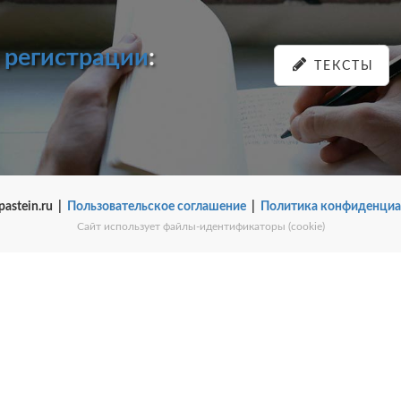
и
регистрации
:
ТЕКСТЫ
pastein.ru |
Пользовательское соглашение
|
Политика конфиденциа
Сайт использует файлы-идентификаторы (cookie)