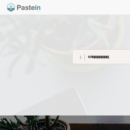
олщщщщщщщ