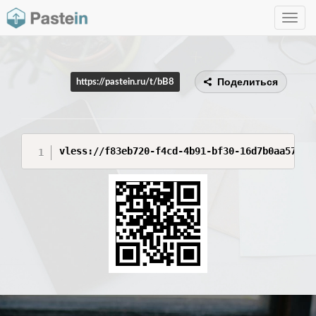
Toggle
navig
Поделиться
https://pastein.ru/t/bB8
vless://f83eb720-f4cd-4b91-bf30-16d7b0aa572b@