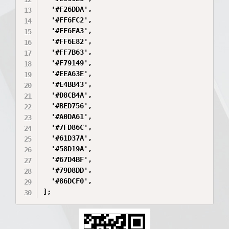
  '#F26DDA',

  '#FF6FC2',

  '#FF6FA3',

  '#FF6E82',

  '#FF7B63',

  '#F79149',

  '#EEA63E',

  '#E4BB43',

  '#D8CB4A',

  '#BED756',

  '#A0DA61',

  '#7FD86C',

  '#61D37A',

  '#58D19A',

  '#67D4BF',

  '#79D8DD',

  '#86DCF0',

];