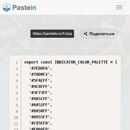
Toggle
navig
Поделиться
https://pastein.ru/t/azq
export const INDICATOR_COLOR_PALETTE = [

  '#7ED8E6',

  '#78D0F2',

  '#5FAEFF',

  '#4C8FFF',

  '#3F73FF',

  '#4A5CFF',

  '#6A52FF',

  '#8A50FF',

  '#A955F7',

  '#C85EF0',

  '#E066E8',
