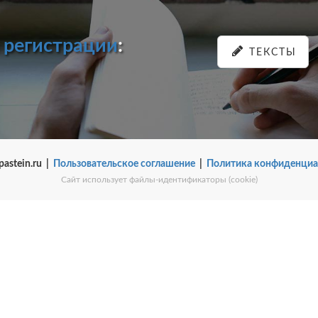
и
регистрации
:
ТЕКСТЫ
pastein.ru |
Пользовательское соглашение
|
Политика конфиденциа
Сайт использует файлы-идентификаторы (cookie)