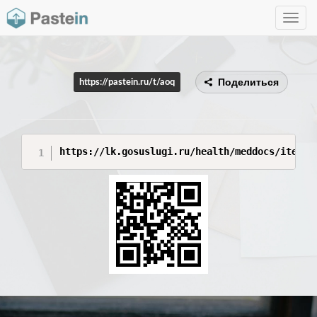
Toggle
navig
Поделиться
https://pastein.ru/t/aoq
https://lk.gosuslugi.ru/health/meddocs/items/