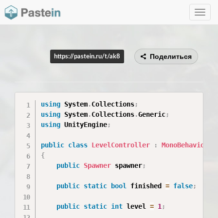
Toggle
navig
Поделиться
https://pastein.ru/t/ak8
using
 System
.
Collections
;
using
 System
.
Collections
.
Generic
;
using
 UnityEngine
;
public
class
LevelController
:
MonoBehaviour
{
public
Spawner
 spawner
;
public
static
bool
 finished 
=
false
;
public
static
int
 level 
=
1
;