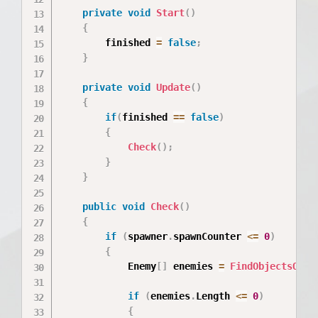
private
void
Start
(
)
{
        finished 
=
false
;
}
private
void
Update
(
)
{
if
(
finished 
==
false
)
{
Check
(
)
;
}
}
public
void
Check
(
)
{
if
(
spawner
.
spawnCounter 
<=
0
)
{
            Enemy
[
]
 enemies 
=
FindObjectsOfTy
if
(
enemies
.
Length 
<=
0
)
{