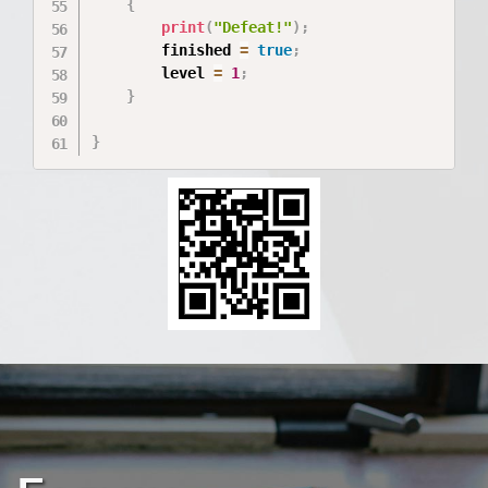
{
print
(
"Defeat!"
)
;
        finished 
=
true
;
        level 
=
1
;
}
}