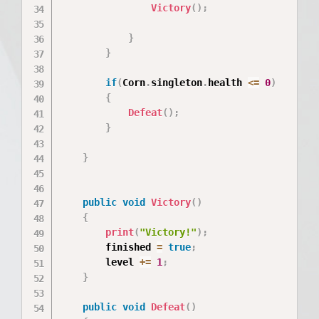
Victory
(
)
;
}
}
if
(
Corn
.
singleton
.
health 
<=
0
)
{
Defeat
(
)
;
}
}
public
void
Victory
(
)
{
print
(
"Victory!"
)
;
        finished 
=
true
;
        level 
+=
1
;
}
public
void
Defeat
(
)