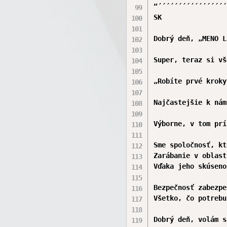
“´´´´´´´´´´´´´´´´´
SK  

Dobrý deň, „MENO L
Super, teraz si vš
„Robíte prvé kroky
Najčastejšie k nám
Výborne, v tom prí
Sme spoločnosť, kt
Zarábanie v oblast
Vďaka jeho skúseno
Bezpečnosť zabezpe
Všetko, čo potrebu
Dobrý deň, volám s