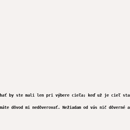


hať by ste mali len pri výbere cieľa; keď už je cieľ sta
máte dôvod mi nedôverovať. Nežiadam od vás nič dôverné a