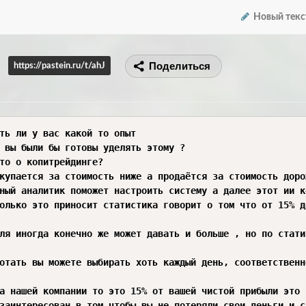
Новый текс
Поделиться
https://pastein.ru/t/ahJ
ть ли у вас какой то опыт

 вы были бы готовы уделять этому ? 

то о копитрейдинге?

купается за стоимость ниже а продаётся за стоимость доро
ный аналитик поможет настроить систему а далее этот ии к
олько это приносит статистика говорит о том что от 15% д
ля иногда конечно же может давать и больше , но по стати
отать вы можете выбирать хоть каждый день, соответственн
а нашей компании то это 15% от вашей чистой прибыли это 
заинтересован в том чтобы вы не потеряли свои деньги и с