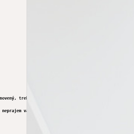
novený, treba len konať.

 neprajem vám nič zlé. Moji klienti to zvyčajne hovoria,