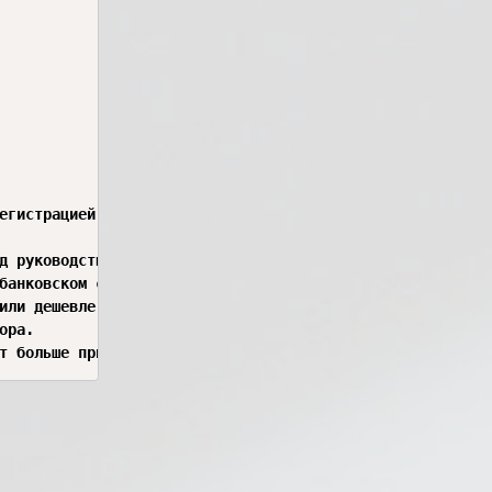
егистрацией в проекте «ИМЯ ПРОЕКТА». Звоню вам, чтобы по
д руководством специалиста в этой области. Таким образом
банковском счете есть 500 долларов, и в 2 часа ночи вам 
или дешевле, продали дороже». Самое главное – понять, чт
ра.
