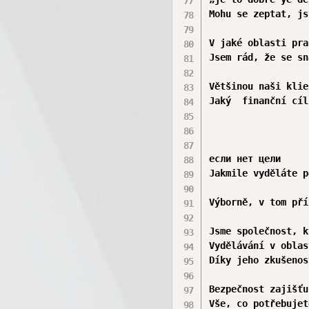
Mohu se zeptat, js
V jaké oblasti pra
Jsem rád, že se sn
Většinou naši klie
Jaký  finanční cíl
если нет цели

Jakmile vyděláte p
Výborně, v tom pří
Jsme společnost, k
Vydělávání v oblas
Díky jeho zkušenos
Bezpečnost zajišťu
Vše, co potřebujet