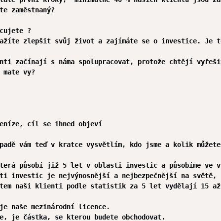
te zaměstnaný?

cujete ?

ažíte zlepšit svůj život a zajímáte se o investice. Je t
nti začínají s náma spolupracovat, protože chtějí vyřeši
 mate vy?

eníze, cíl se ihned objeví 

padě vám teď v kratce vysvětlím, kdo jsme a kolik můžete
terá působí již 5 let v oblasti investic a působíme ve v
ti investic je nejvýnosnější a nejbezpečnější na světě, 
tem naši klienti podle statistik za 5 let vydělají 15 až
je naše mezinárodní licence.

e, je částka, se kterou budete obchodovat.
