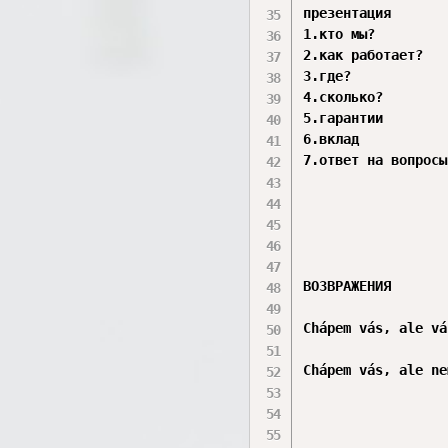
презентация 

1.кто мы? 

2.как работает? 

3.где?

4.сколько?

5.гарантии

6.вклад

7.ответ на вопросы 
ВОЗВРАЖЕНИЯ

Chápem vás, ale vá
Chápem vás, ale ne