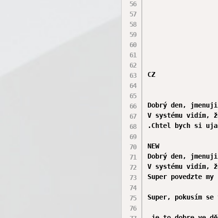
CZ

Dobrý den, jmenuji
V systému vidím, ž
.Chtel bych si uja
NEW

Dobrý den, jmenuji
V systému vidím, ž
Super povedzte my 
Super, pokusím se 
„je to dobre ye dě