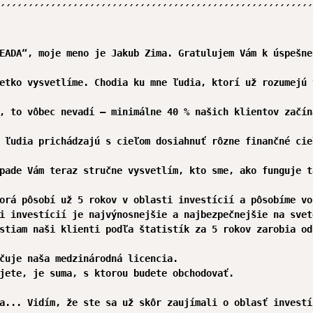
´´´´´´´´´´´´´´´´´´´´´´´´´´´´´´´´´´´´´´´´´´´´´´´´´´´´´´´´
EADA“, moje meno je Jakub Zima. Gratulujem Vám k úspešne
etko vysvetlíme. Chodia ku mne ľudia, ktorí už rozumejú 
, to vôbec nevadí — minimálne 40 % našich klientov začín
 ľudia prichádzajú s cieľom dosiahnuť rôzne finančné cie
pade Vám teraz stručne vysvetlím, kto sme, ako funguje t
orá pôsobí už 5 rokov v oblasti investícií a pôsobíme vo
i investícií je najvýnosnejšie a najbezpečnejšie na svet
stiam naši klienti podľa štatistík za 5 rokov zarobia od
čuje naša medzinárodná licencia.

jete, je suma, s ktorou budete obchodovať.

a... Vidím, že ste sa už skôr zaujímali o oblasť investí