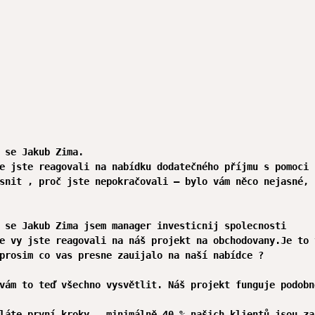
 se Jakub Zima.

e jste reagovali na nabídku dodatečného příjmu s pomoci 
snit , proč jste nepokračovali – bylo vám něco nejasné, 
 se Jakub Zima jsem manager investicnij spolecnosti

e vy jste reagovali na náš projekt na obchodovany.Je to t
prosim co vas presne zauijalo na naší nabídce ?

vám to teď všechno vysvětlit. Náš projekt funguje podobn
láte první kroky,  minimálně 40 % našich klientů jsou za