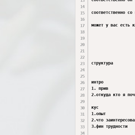
соответственно со 
может у вас есть к
структура 

интро 

1. прив

2.откуда кто я поч
кус  

1.опыт 

2.что заинтересова
3.фин трудности 
