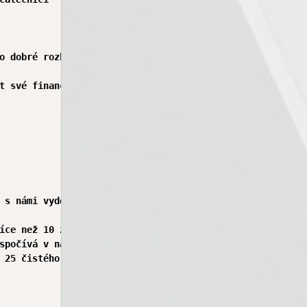
o dobré rozhodnutí a pokud budete spolupracovat s námi, 
t své finanční problémy, splatit hypotéku, zaplatit půjč
 s námi vydělat.

íce než 10 zemích světa.

spočívá v nákupu za nižší cenu a prodeji za vyšší cenu. 
 25 čistého příjmu.
