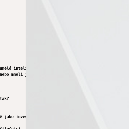
umělé inteligence.

nebo mneli jste  nějaké problémy?

ak?

ě jako investiční fond v bance, jen u nás máte lepší úro
čátečníci
