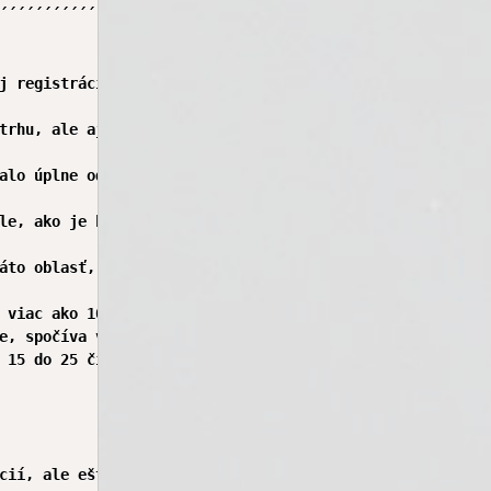
´´´´´´´´´´´´´´´´´´´´´´´´´´´´´´´´´´´´´´´´´´´´´´´´´´´´´´´´´
j registrácii do projektu „NÁZOV PROJEKTU“. Volám Vám, a
trhu, ale aj úplní začiatočníci. Aké skúsenosti máte Vy?

alo úplne od nuly. Človeka je jednoduchšie naučiť od zač
le, ako je kúpa nehnuteľnosti, auta, riešenie finančných
áto oblasť, kde a koľko môžete s nami zarobiť.

 viac ako 10 krajinách sveta.

e, spočíva v nákupe za nižšiu cenu a predaji za vyššiu c
 15 do 25 čistého príjmu.

cií, ale ešte ste nezačali zarábať. Chcel by som sa pres