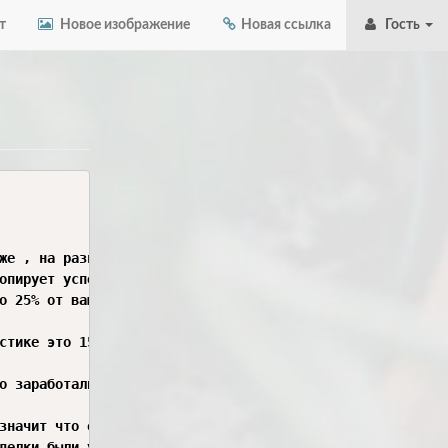
т
Новое изображение
Новая ссылка
Гость
же , на разнице в цене вы имеете прибыль

опирует успешные сделки личного аналитика ,исключительно
о 25% от вашей вложенной части

стике это 15% - 25% от вклада , этот вклад является един
о заработали вывели себе сразу же на банк а на остаток н
значит что от вклада мы ничего не имеем вы можете инвест
делки были успешными 
