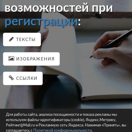
возможностей при
регистрации
:
ТЕКСТЫ
ИЗОБРАЖЕНИЯ
ССЫЛКИ
Для работы сайта, анализа посещаемости и показа рекламы мы
используем файлы-идентификаторы (cookie), Яндекс.Метрику,
© 2026 pastein.ru |
Пользовательское соглашение
|
Политика
Рейтинг@Mail.ru и Рекламную сеть Яндекса. Нажимая «Принять», вы
соглашаетесь с
Политикой конфиденциальности
конфиденциальности
.