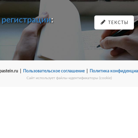
и
регистрации
:
ТЕКСТЫ
pastein.ru |
Пользовательское соглашение
|
Политика конфиденциа
Сайт использует файлы-идентификаторы (cookie)