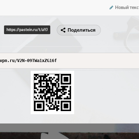
Новый текс
Поделиться
https://pastein.ru/t/aYJ
vpn.ru/V2N-09TWa1xZG16f