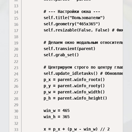
        # --- Настройки окна ---

        self.title("Пользователи")

        self.geometry("465x365")

        self.resizable(False, False) # Фиксиро
        # Делаем окно модальным относительно р
        self.transient(parent)

        self.grab_set()

        # Центрируем строго по центру главного
        self.update_idletasks() # Обновляем ра
        p_x = parent.winfo_rootx()

        p_y = parent.winfo_rooty()

        p_w = parent.winfo_width()

        p_h = parent.winfo_height()

        win_w = 465

        win_h = 365

        x = p_x + (p_w - win_w) // 2
