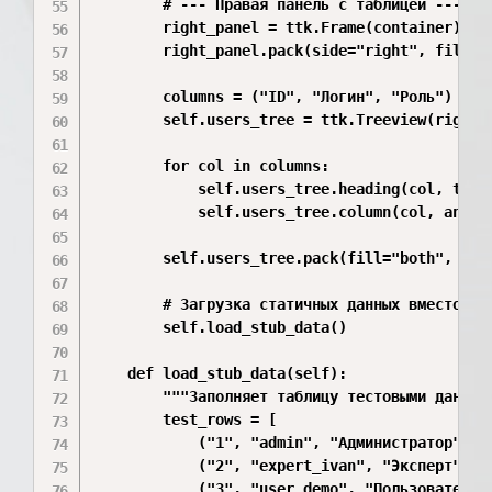
        # --- Правая панель с таблицей ---

        right_panel = ttk.Frame(container)

        right_panel.pack(side="right", fill="b
        columns = ("ID", "Логин", "Роль")

        self.users_tree = ttk.Treeview(right_p
        for col in columns:

            self.users_tree.heading(col, text=
            self.users_tree.column(col, anchor
        self.users_tree.pack(fill="both", expa
        # Загрузка статичных данных вместо бит
        self.load_stub_data()

    def load_stub_data(self):

        """Заполняет таблицу тестовыми данными
        test_rows = [

            ("1", "admin", "Администратор"),

            ("2", "expert_ivan", "Эксперт"),

            ("3", "user_demo", "Пользователь")