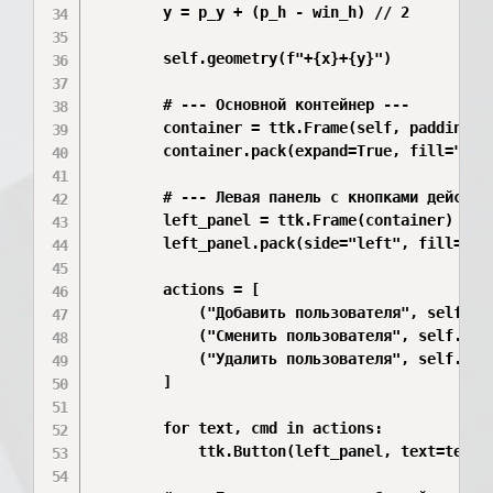
        y = p_y + (p_h - win_h) // 2

        self.geometry(f"+{x}+{y}")

        # --- Основной контейнер ---

        container = ttk.Frame(self, padding="2
        container.pack(expand=True, fill="both
        # --- Левая панель с кнопками действий
        left_panel = ttk.Frame(container)

        left_panel.pack(side="left", fill="y",
        actions = [

            ("Добавить пользователя", self.act
            ("Сменить пользователя", self.acti
            ("Удалить пользователя", self.acti
        ]

        for text, cmd in actions:

            ttk.Button(left_panel, text=text, 