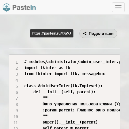
Toggle
navig
Поделиться
https://pastein.ru/t/a9J
# modules/administrator/admin_user_inter.py

import tkinter as tk

from tkinter import ttk, messagebox

class AdminUserInter(tk.Toplevel):

    def __init__(self, parent):

        """

        Окно управления пользователями (Уровен
        :param parent: Главное окно приложения
        """

        super().__init__(parent)

        self.parent = parent
