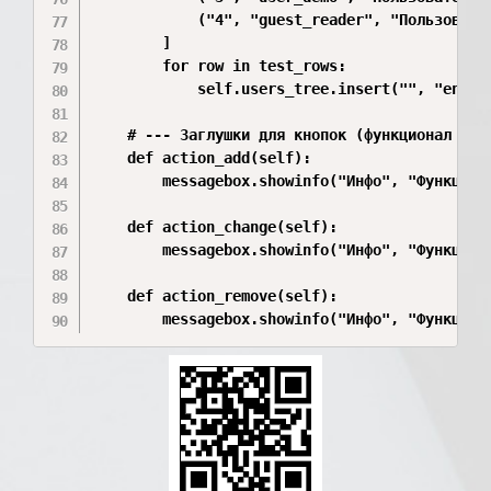
            ("4", "guest_reader", "Пользовател
        ]

        for row in test_rows:

            self.users_tree.insert("", "end", 
    # --- Заглушки для кнопок (функционал выре
    def action_add(self):

        messagebox.showinfo("Инфо", "Функциона
    def action_change(self):

        messagebox.showinfo("Инфо", "Функцион
    def action_remove(self):

        messagebox.showinfo("Инфо", "Функцион