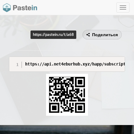
Toggle
navig
Поделиться
https://pastein.ru/t/a68
https://api.net4eburhub.xyz/happ/subscription