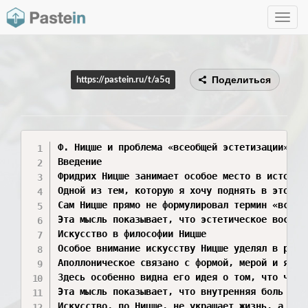
Toggle
navig
Поделиться
https://pastein.ru/t/a5q
Ф. Ницше и проблема «всеобщей эстетизации»

Введение

Фридрих Ницше занимает особое место в истории
Одной из тем, которую я хочу поднять в этом э
Сам Ницше прямо не формулировал термин «всеоб
Эта мысль показывает, что эстетическое воспри
Искусство в философии Ницше

Особое внимание искусству Ницше уделял в рабо
Аполлоническое связано с формой, мерой и ясно
Здесь особенно видна его идея о том, что чело
Эта мысль показывает, что внутренняя боль и э
Искусство, по Ницше, не украшает жизнь, а опр