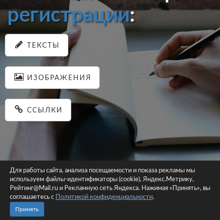
регистрации
:
ТЕКСТЫ
ИЗОБРАЖЕНИЯ
ССЫЛКИ
Для работы сайта, анализа посещаемости и показа рекламы мы
используем файлы-идентификаторы (cookie), Яндекс.Метрику,
© 2026 pastein.ru |
Пользовательское соглашение
|
Политика
Рейтинг@Mail.ru и Рекламную сеть Яндекса. Нажимая «Принять», вы
соглашаетесь с
Политикой конфиденциальности
конфиденциальности
.
Сайт использует файлы-идентификаторы (cookie)
Принять