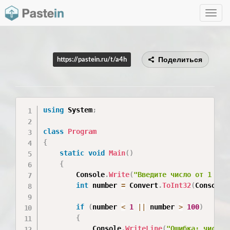
Toggle
navig
Поделиться
https://pastein.ru/t/a4h
using
 System
;
class
Program
{
static
void
Main
(
)
{
        Console
.
Write
(
"Введите число от 1 до 
int
 number 
=
 Convert
.
ToInt32
(
Console
.
if
(
number 
<
1
||
 number 
>
100
)
{
            Console
.
WriteLine
(
"Ошибка: число 