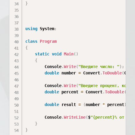
}
using
 System
;
class
Program
{
static
void
Main
(
)
{
        Console
.
Write
(
"Введите число: "
)
;
double
 number 
=
 Convert
.
ToDouble
(
Cons
        Console
.
Write
(
"Введите процент, котор
double
 percent 
=
 Convert
.
ToDouble
(
Con
double
 result 
=
(
number 
*
 percent
)
/
        Console
.
WriteLine
(
$
"{percent}% от {nu
}
}