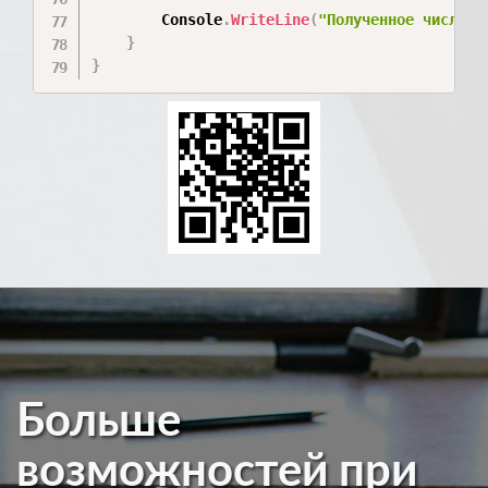
        Console
.
WriteLine
(
"Полученное число: 
}
}
Больше
возможностей при