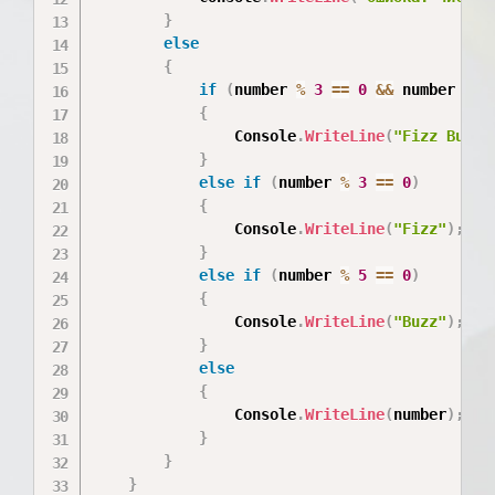
}
else
{
if
(
number 
%
3
==
0
&&
 number 
%
5
{
                Console
.
WriteLine
(
"Fizz Buzz"
}
else
if
(
number 
%
3
==
0
)
{
                Console
.
WriteLine
(
"Fizz"
)
;
}
else
if
(
number 
%
5
==
0
)
{
                Console
.
WriteLine
(
"Buzz"
)
;
}
else
{
                Console
.
WriteLine
(
number
)
;
}
}
}