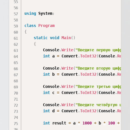
using
 System
;
class
Program
{
static
void
Main
(
)
{
        Console
.
Write
(
"Введите первую цифру: 
int
 a 
=
 Convert
.
ToInt32
(
Console
.
ReadL
        Console
.
Write
(
"Введите вторую цифру: 
int
 b 
=
 Convert
.
ToInt32
(
Console
.
ReadL
        Console
.
Write
(
"Введите третью цифру: 
int
 c 
=
 Convert
.
ToInt32
(
Console
.
ReadL
        Console
.
Write
(
"Введите четвёртую цифр
int
 d 
=
 Convert
.
ToInt32
(
Console
.
ReadL
int
 result 
=
 a 
*
1000
+
 b 
*
100
+
 c 
*