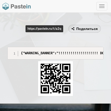
Toggle
navig
Поделиться
https://pastein.ru/t/a2q
{"WARNING_BANNER":"!!!!!!!!!!!!!!!!!!!! DO NO