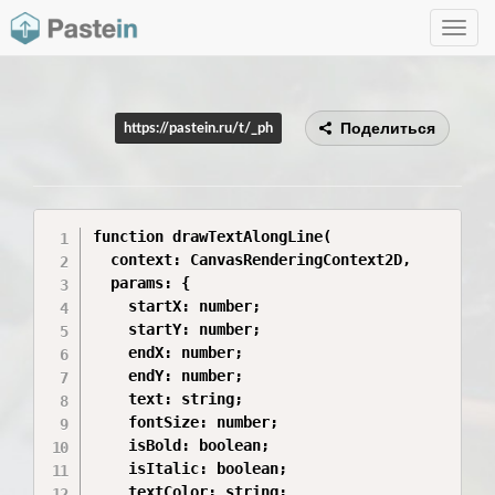
Toggle
navig
Поделиться
https://pastein.ru/t/_ph
function drawTextAlongLine(

  context: CanvasRenderingContext2D,

  params: {

    startX: number;

    startY: number;

    endX: number;

    endY: number;

    text: string;

    fontSize: number;

    isBold: boolean;

    isItalic: boolean;

    textColor: string;
