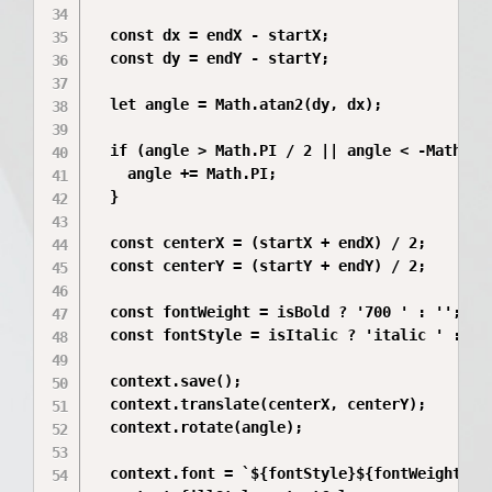
  const dx = endX - startX;

  const dy = endY - startY;

  let angle = Math.atan2(dy, dx);

  if (angle > Math.PI / 2 || angle < -Math.PI 
    angle += Math.PI;

  }

  const centerX = (startX + endX) / 2;

  const centerY = (startY + endY) / 2;

  const fontWeight = isBold ? '700 ' : '';

  const fontStyle = isItalic ? 'italic ' : '';
  context.save();

  context.translate(centerX, centerY);

  context.rotate(angle);

  context.font = `${fontStyle}${fontWeight}${f