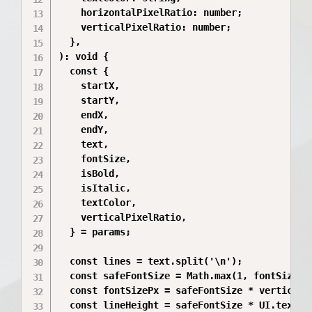
    horizontalPixelRatio: number;

    verticalPixelRatio: number;

  },

): void {

  const {

    startX,

    startY,

    endX,

    endY,

    text,

    fontSize,

    isBold,

    isItalic,

    textColor,

    verticalPixelRatio,

  } = params;

  const lines = text.split('\n');

  const safeFontSize = Math.max(1, fontSize);

  const fontSizePx = safeFontSize * verticalPi
  const lineHeight = safeFontSize * UI.textLin