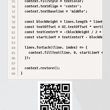
  context.fillStyle = textColor;

  context.textAlign = 'center';

  context.textBaseline = 'middle';

  const blockHeight = lines.length * lineHeigh
  const textOffset = UI.textOffset * verticalP
  const textCenterY = -(blockHeight / 2 + text
  const startLineY = textCenterY - blockHeight
  lines.forEach((line, index) => {

    context.fillText(line, 0, startLineY + ind
  });

  context.restore();

}