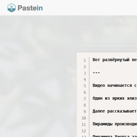
Вот развёрнутый пересказ видео — можно копировать:

---

Видео начинается с короткой рекламы дивана от «Бока Рум», где подчёркивается сочетание уникального дизайна и современных технологий. После этого повествование переходит к истории пирамид и их восприятию разными эпохами и личностями.

Один из ярких эпизодов — прибытие Наполеона Бонапарта в Египет и его встреча с пирамидами Гизы. Для Наполеона пирамиды становятся символом вечности, который словно превосходит его собственные военные достижения. Под впечатлением от увиденного он произносит перед сражением речь, в которой упоминает «сорок веков истории», глядя на эти монументальные сооружения.

Далее рассказывается об арабском халифе, который решил вскрыть пирамиду Хеопса в надежде найти сокровища. Рабочие пробили тоннель, но внутри обнаружили лишь пыль. Чтобы расплатиться с рабочими, визирь пошёл на хитрость и подбросил в пирамиду кувшин с золотыми монетами. Следствием этого вмешательства стала дыра в пирамиде, через которую сегодня внутрь попадают туристы. Также упоминается, что белая облицовка пирамиды Хеопса впоследствии была использована для строительства мечети.

Пирамиды производили сильное впечатление и на древних греков: они поражались их древности. В частности, Геродот, живший в V веке до н. э., упоминал пирамиды, которые, по предположениям, были построены ещё в XXVII веке до н. э. Древние греки и римляне много размышляли о происхождении и назначении этих гигантских построек.

Пирамида Хеопса занимала место в античном списке семи чудес света и остаётся единственным чудом из этого списка, сохранившимся до наших дней. Согласно официальной версии, которую в том числе отразил Геродот, пирамиды служили усыпальницами фараонов. При этом есть нюанс: Хеопс, по ряду предположений, не был похоронен в своей пирамиде — считается, что он опасался мести со стороны рабов. В целом в пирамидах редко находят целые мумии: чаще встречаются лишь отдельные фрагменты.

Современные исследования склоняются к тому, что пирамиды возводили вольнонаёмные рабочие, а не рабы, как часто думают. Вокруг пирамид археологи обнаружили храмовые комплексы и погребальные тексты, которые помогают лучше понять религиозный и культурный контекст строительства.

Строительство пирамиды Хеопса заняло около 20 лет. Фараон лично давал указания архитектору и хотел превзойти достижения своего отца. Перед архитектором стояли сложные инженерные задачи, которые приходилось решать с помощью доступных на тот момент средств. Египтяне использовали молотки, зубила, верёвки и камни; шлифовка каменных блоков требовала огромных усилий и времени.

Размеры пирамиды Хеопса впечатляют: её высота составляла 146 метров, а площадь основания — 230 на 230 метров. Пирамида сложена примерно из 1,5 миллиона каменных блоков, средняя масса каждого — 2,5 тонны. Внутренняя погребальная камера собрана из гранитных блоков, вес отдельных из них достигает 30 тонн.

Особое внимание в видео уделяется логистике и организации строительства. Пирамида идеально сориентирована по сторонам света. Каждая из её сторон разделена пополам и слегка вогнута внутрь — это решение повышало устойчивость конструкции. Облицовка из белых плит известняка делала грани пирамиды гладкими. Плиты тщательно шлифовали и плотно подгоняли друг к другу. На вершине пирамиды устанавливали позолоченное навершие — пирамидион. Кирпичи (каменные блоки) имели разную длину, что облегчало их подгонку.

При этом производство было чётко рассчитано даже без использования компьютеров: применялось визуальное планирование, позволявшее точно подгонять элементы друг к другу.

Для простых крестьян, живших в глиняных хижинах, 