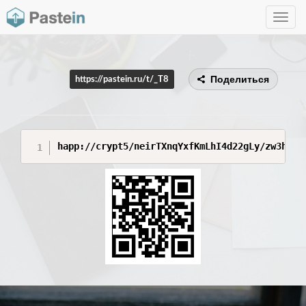
Toggle
navig
Поделиться
https://pastein.ru/t/_T8
happ://crypt5/neirTXnqYxfKmLhI4d22gLy/zw3hrRp