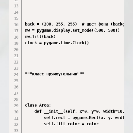
back = (200, 255, 255)  # цвет фона (backgroun
mw = pygame.display.set_mode((500, 500))  # ок
mw.fill(back)

clock = pygame.time.Clock()

"""класс прямоугольник"""

class Area:

    def __init__(self, x=0, y=0, width=10, hei
        self.rect = pygame.Rect(x, y, width, h
        self.fill_color = color
