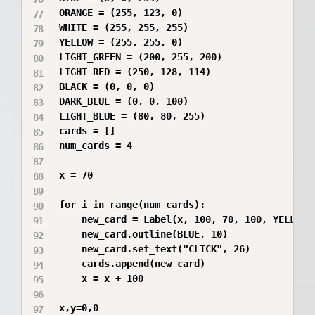
ORANGE = (255, 123, 0)

WHITE = (255, 255, 255)

YELLOW = (255, 255, 0)

LIGHT_GREEN = (200, 255, 200)

LIGHT_RED = (250, 128, 114)

BLACK = (0, 0, 0)

DARK_BLUE = (0, 0, 100)

LIGHT_BLUE = (80, 80, 255)

cards = []

num_cards = 4

x = 70

for i in range(num_cards):

    new_card = Label(x, 100, 70, 100, YELLOW)

    new_card.outline(BLUE, 10)

    new_card.set_text("CLICK", 26)

    cards.append(new_card)

    x = x + 100

x,y=0,0
