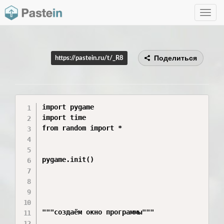
Toggle
navig
Поделиться
https://pastein.ru/t/_R8
import pygame

import time

from random import *

pygame.init()

"""создаём окно программы"""
