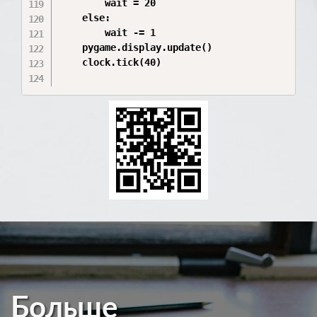
        wait = 20

    else:

        wait -= 1

    pygame.display.update()

    clock.tick(40)

Больше