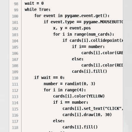
wait = 0

while True:

    for event in pygame.event.get():

        if event.type == pygame.MOUSEBUTTONDOW
            x, y = event.pos

            for i in range(num_cards):

                if cards[i].collidepoint(x,y):
                    if i== number: 

                        cards[i].color(GREEN)

                    else: 

                        cards[i].color(RED)

                    cards[i].fill()

    if wait == 0:

        number = randint(0, 3)

        for i in range(4):

            cards[i].color(YELLOW)

            if i == number:

                cards[i].set_text("CLICK", 24)
                cards[i].draw(10, 30)

            else:

                cards[i].fill()
