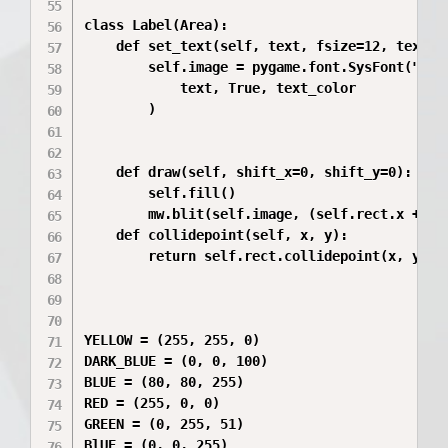
class Label(Area):

    def set_text(self, text, fsize=12, text_co
        self.image = pygame.font.SysFont("verd
            text, True, text_color

        )

    def draw(self, shift_x=0, shift_y=0):

        self.fill()

        mw.blit(self.image, (self.rect.x + shi
    def collidepoint(self, x, y):

        return self.rect.collidepoint(x, y)

YELLOW = (255, 255, 0)

DARK_BLUE = (0, 0, 100)

BLUE = (80, 80, 255)

RED = (255, 0, 0)

GREEN = (0, 255, 51)

BlUE = (0, 0, 255)
