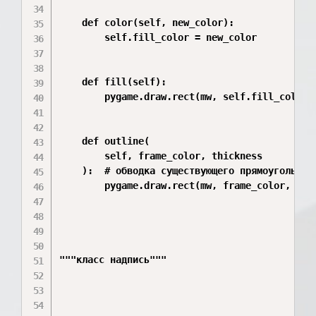
    def color(self, new_color):

        self.fill_color = new_color

    def fill(self):

        pygame.draw.rect(mw, self.fill_color, 
    def outline(

        self, frame_color, thickness

    ):  # обводка существующего прямоугольника
        pygame.draw.rect(mw, frame_color, self
"""класс надпись"""
