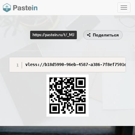
Toggle
navig
Поделиться
https://pastein.ru/t/_MJ
vless://b18d5990-96eb-4587-a386-7f8ef7591e6a@