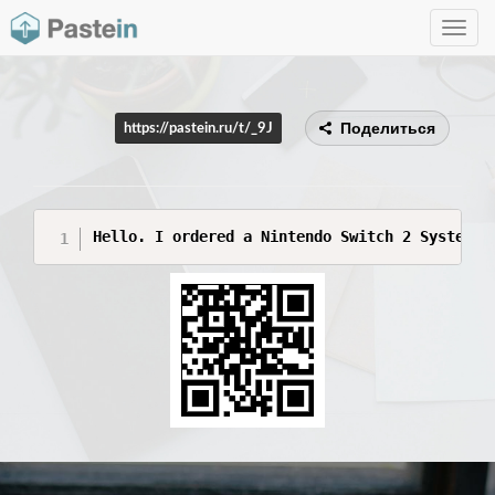
Toggle
navig
Поделиться
https://pastein.ru/t/_9J
Hello. I ordered a Nintendo Switch 2 System f