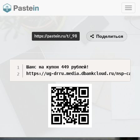
Toggle
navig
Поделиться
https://pastein.ru/t/_98
Шанс на купон 449 рублей!

https://ug-drru.media.dbankcloud.ru/nsp-campa