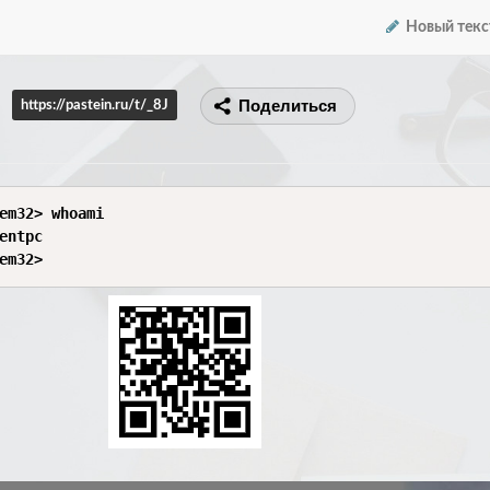
Новый текс
Поделиться
https://pastein.ru/t/_8J
em32> whoami

entpc
