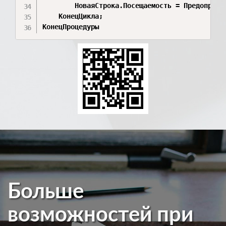
		НоваяСтрока.Посещаемость = ПредопределенноеЗначение("Перечисление.ВидыПосещаемости.Присутствовал");

	КонецЦикла;

КонецПроцедуры
Больше
возможностей при