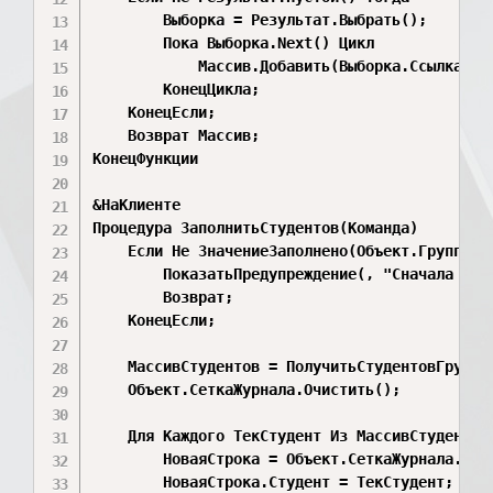
		Выборка = Результат.Выбрать();

		Пока Выборка.Next() Цикл

			Массив.Добавить(Выборка.СсылкаСтудента);

		КонецЦикла;

	КонецЕсли;

	Возврат Массив;

КонецФункции

&НаКлиенте

Процедура ЗаполнитьСтудентов(Команда)

	Если Не ЗначениеЗаполнено(Объект.Группа) Тогда

		ПоказатьПредупреждение(, "Сначала выберите группу в шапке!");

		Возврат;

	КонецЕсли;

	МассивСтудентов = ПолучитьСтудентовГруппы(Объект.Группа);

	Объект.СеткаЖурнала.Очистить();

	Для Каждого ТекСтудент Из МассивСтудентов Цикл

		НоваяСтрока = Объект.СеткаЖурнала.Добавить();

		НоваяСтрока.Студент = ТекСтудент;
