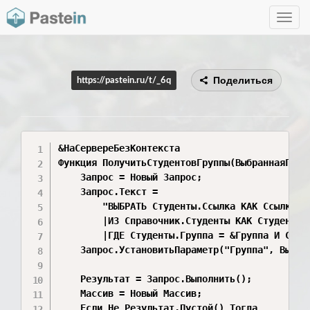
Toggle
navig
Поделиться
https://pastein.ru/t/_6q
&НаСервереБезКонтекста

Функция ПолучитьСтудентовГруппы(ВыбраннаяГрупп
	Запрос = Новый Запрос;

	Запрос.Текст = 

		"ВЫБРАТЬ Студенты.Ссылка КАК СсылкаСтудента 

		|ИЗ Справочник.Студенты КАК Студенты 

		|ГДЕ Студенты.Группа = &Группа И Студенты.Активен = ИСТИНА";

	Запрос.УстановитьПараметр("Группа", ВыбраннаяГруппа);

	Результат = Запрос.Выполнить();

	Массив = Новый Массив;

	Если Не Результат.Пустой() Тогда
