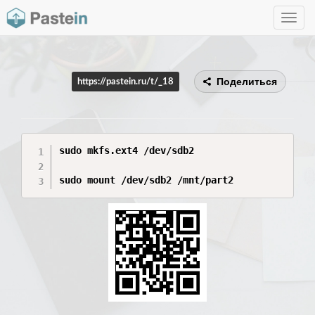
Toggle
navig
Поделиться
https://pastein.ru/t/_18
sudo mkfs.ext4 /dev/sdb2

sudo mount /dev/sdb2 /mnt/part2