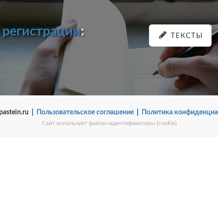
и
регистрации
:
ТЕКСТЫ
pastein.ru |
Пользовательское соглашение
|
Политика конфиденциа
Сайт использует файлы-идентификаторы (cookie)