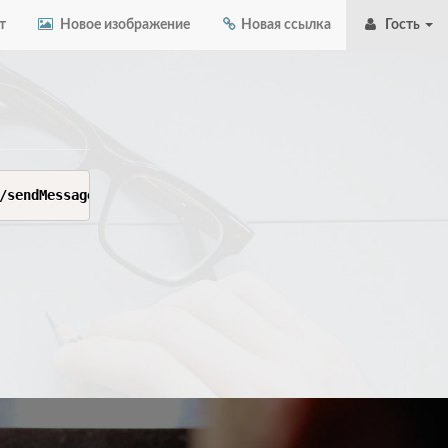
т
Новое изображение
Новая ссылка
Гость
/sendMessage?chat_id=7044897094&text=Тест%20от%20API