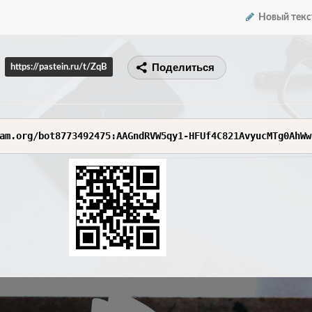
Новый текс
Поделиться
https://pastein.ru/t/ZqB
am.org/bot8773492475:AAGndRVW5qy1-HFUf4C821AvyucMTg0AhWw