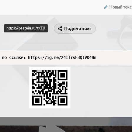
Новый текс
Поделиться
https://pastein.ru/t/ZjJ
 по ссылке: https://ig.me/24ITrsF3QlVO4Hm