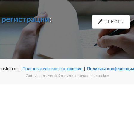
и
регистрации
:
ТЕКСТЫ
pastein.ru |
Пользовательское соглашение
|
Политика конфиденциа
Сайт использует файлы-идентификаторы (cookie)