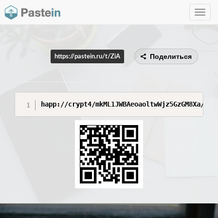
Toggle
navig
Поделиться
https://pastein.ru/t/ZiA
happ://crypt4/mkML1JWBAeoaoltwWjz5GzGM8Xa/4G/