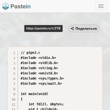
Toggle
navig
Поделиться
https://pastein.ru/t/ZYB
// pipe2.c

#include <stdio.h>

#include <stdlib.h>

#include <string.h>

#include <unistd.h>

#include <sys/types.h>

#include <sys/wait.h>

int main(void)

{

    int fd[2], nbytes;

    pid_t childpid;
