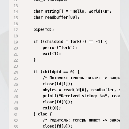
    char string[] = "Hello, world!\n";

    char readbuffer[80];

    pipe(fd);

    if ((childpid = fork()) == -1) {

        perror("fork");

        exit(1);

    }

    if (childpid == 0) {

        /* Потомок: теперь читает -> закрывает
        close(fd[1]);

        nbytes = read(fd[0], readbuffer, sizeo
        printf("Received string: %s", readbuff
        close(fd[0]);

        exit(0);

    } else {

        /* Родитель: теперь пишет -> закрывает
        close(fd[0]);
