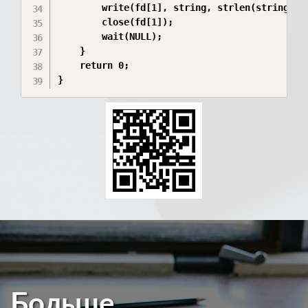
        write(fd[1], string, strlen(string));

        close(fd[1]);

        wait(NULL);

    }

    return 0;

}
Больше