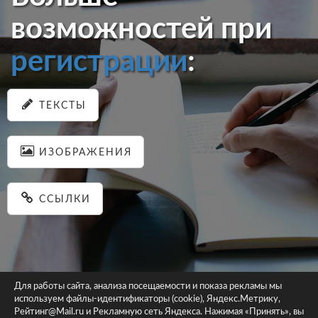
возможностей при
регистрации
:
ТЕКСТЫ
ИЗОБРАЖЕНИЯ
ССЫЛКИ
Для работы сайта, анализа посещаемости и показа рекламы мы
используем файлы-идентификаторы (cookie), Яндекс.Метрику,
© 2026 pastein.ru |
Пользовательское соглашение
|
Политика
Рейтинг@Mail.ru и Рекламную сеть Яндекса. Нажимая «Принять», вы