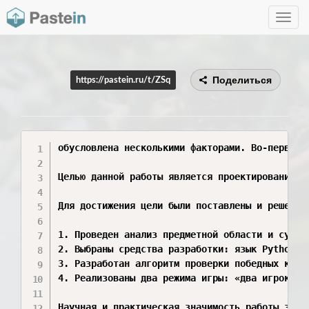
Toggle
navig
Поделиться
https://pastein.ru/t/ZSq
обусловлена несколькими факторами. Во-первых,
Целью данной работы является проектирование, 
Для достижения цели были поставлены и решены с
1. Проведен анализ предметной области и сущест
2. Выбраны средства разработки: язык Python, 
3. Разработан алгоритм проверки победных комб
4. Реализованы два режима игры: «два игрока» и
Научная и практическая значимость работы закл