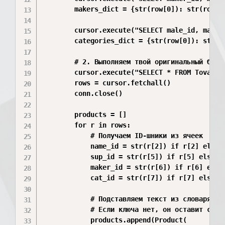
        makers_dict = {str(row[0]): str(row[1]
        cursor.execute("SELECT male_id, male_n
        categories_dict = {str(row[0]): str(ro
        # 2. Выполняем твой оригинальный безоп
        cursor.execute("SELECT * FROM Tovar")

        rows = cursor.fetchall()

        conn.close()

        products = []

        for r in rows:

            # Получаем ID-шники из ячеек

            name_id = str(r[2]) if r[2] else "
            sup_id = str(r[5]) if r[5] else ""
            maker_id = str(r[6]) if r[6] else 
            cat_id = str(r[7]) if r[7] else ""
            # Подставляем текст из словаря с п
            # Если ключа нет, он оставит старо
            products.append(Product(
