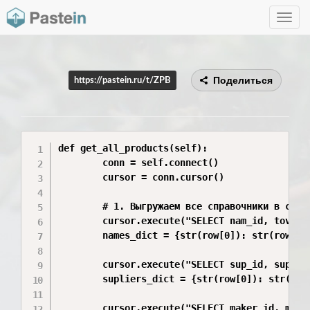
Toggle
navig
Поделиться
https://pastein.ru/t/ZPB
def get_all_products(self):

        conn = self.connect()

        cursor = conn.cursor()

        # 1. Выгружаем все справочники в слова
        cursor.execute("SELECT nam_id, tovar_n
        names_dict = {str(row[0]): str(row[1])
        cursor.execute("SELECT sup_id, sup_nam
        supliers_dict = {str(row[0]): str(row[
        cursor.execute("SELECT maker_id, maker