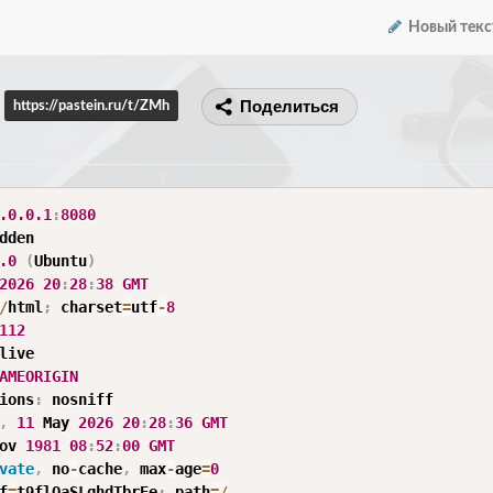
Новый текс
Поделиться
https://pastein.ru/t/ZMh
.0
.0
.1
:
8080
dden

.0
(
Ubuntu
)
2026
20
:
28
:
38
GMT
/
html
;
 charset
=
utf
-
8
112
AMEORIGIN
ions
:
 nosniff

,
11
 May 
2026
20
:
28
:
36
GMT
ov 
1981
08
:
52
:
00
GMT
vate
,
 no
-
cache
,
 max
-
age
=
0
f
=
t9flOaSLghdTbrEe
;
 path
=
/