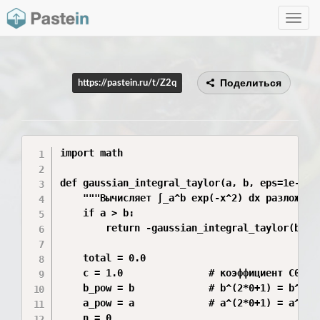
Toggle
navig
Поделиться
https://pastein.ru/t/Z2q
import math

def gaussian_integral_taylor(a, b, eps=1e-12, 
    """Вычисляет ∫_a^b exp(-x^2) dx разложение
    if a > b:

        return -gaussian_integral_taylor(b, a,
    total = 0.0

    c = 1.0               # коэффициент C0 = 1
    b_pow = b             # b^(2*0+1) = b^1

    a_pow = a             # a^(2*0+1) = a^1

    n = 0
