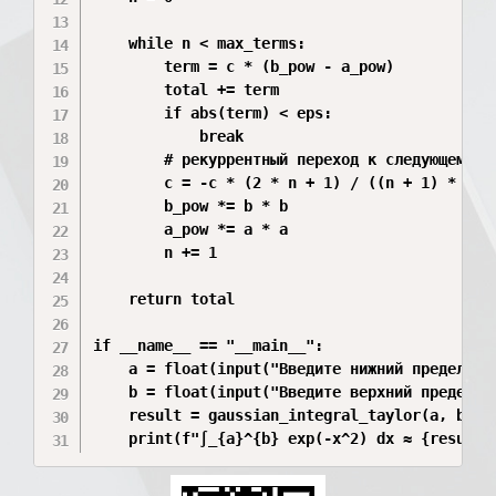
    while n < max_terms:

        term = c * (b_pow - a_pow)

        total += term

        if abs(term) < eps:

            break

        # рекуррентный переход к следующему чл
        c = -c * (2 * n + 1) / ((n + 1) * (2 *
        b_pow *= b * b

        a_pow *= a * a

        n += 1

    return total

if __name__ == "__main__":

    a = float(input("Введите нижний предел a: 
    b = float(input("Введите верхний предел b:
    result = gaussian_integral_taylor(a, b)

    print(f"∫_{a}^{b} exp(-x^2) dx ≈ {result: