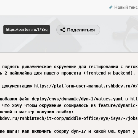
Новый текс
Поделиться
https://pastein.ru/t/Yzq
 поднять динамическое окружение для тестирования с веток
ь 2 пайплайна для нашего продекта (frontend и backend).

 документацию https://platform-user-manual.rshbdev.ru/#/
добавил файл deploy/envs/dynamic/dyn-1/values.yaml в htt
 что хочу чтобы окружение собиралось из feature/dynamic-o
нений в мастер получил ошибку:

bdev.ru/rshbintech/it-corp/middle-office/eye/isys/-/jobs
ие шаги? Как включить сборку dyn-1? И какой URL будет у 