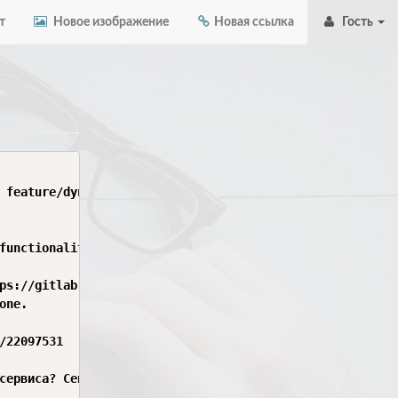
т
Новое изображение
Новая ссылка
Гость
 feature/dynamic-one.

functionality/environment/dynamic.

ps://gitlab.rshbdev.ru/rshbintech/it-corp/middle-office/e
ne.

/22097531

сервиса? Сейчас для DEV окружения URL вот такой https://