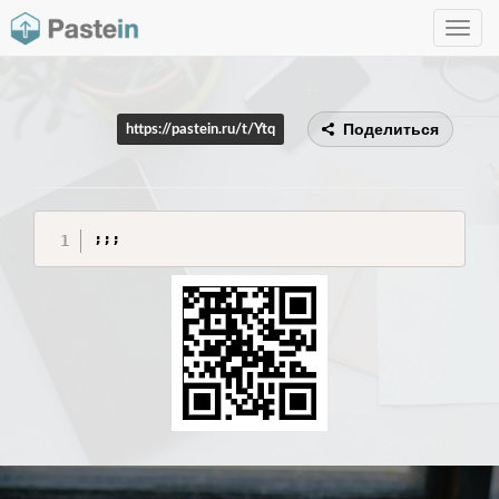
Toggle
navig
Поделиться
https://pastein.ru/t/Ytq
;;;