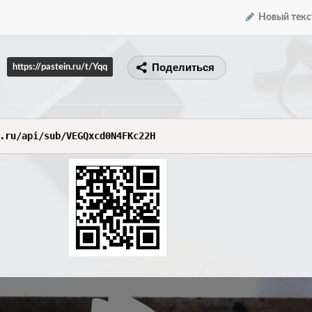
Новый текс
Поделиться
https://pastein.ru/t/Yqq
.ru/api/sub/VEGQxcd0N4FKc22H