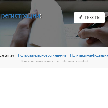
и
регистрации
:
ТЕКСТЫ
pastein.ru |
Пользовательское соглашение
|
Политика конфиденциа
Сайт использует файлы-идентификаторы (cookie)