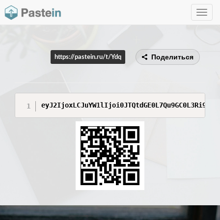
Toggle
navig
Поделиться
https://pastein.ru/t/Ydq
eyJ2IjoxLCJuYW1lIjoi0JTQtdGE0L7Qu9GC0L3Ri9C5M