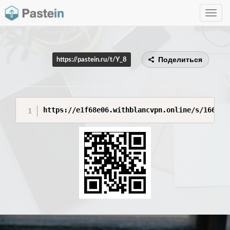
Toggle
navig
Поделиться
https://pastein.ru/t/Y_8
https://e1f68e06.withblancvpn.online/s/166ef0